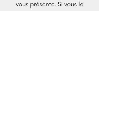
vous présente. Si vous le
validez, nous allons à la banque
ensemble pour vous présenter
l'interlocuteur.
Une fois ces étapes réalisées,
direction le notaire pour
acquérir votre propriété !
Quelques éléments importants :
Je ne vous laisserai jamais seul dans
vos démarches.
Je ferai preuve de transparence des