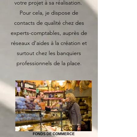
votre projet à sa réalisation.
Pour cela, je dispose de
contacts de qualité chez des
experts-comptables, auprès de
réseaux d'aides à la création et
surtout chez les banquiers
professionnels de la place.
FONDS DE COMMERCE