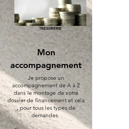
TRESORERIE
Mon
accompagnement
Je propose un
accompagnement de A à Z
dans le montage de votre
dossier de financement et cela
, pour tous les types de
demandes.