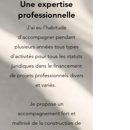
Une expertise
professionnelle
J'ai eu l'habitude
d'accompagner pendant
plusieurs années tous types
d'activités pour tous les statuts
juridiques dans le financement
de projets professionnels divers
et variés.
Je propose un
accompagnement fort et
maîtrisé de la construction de