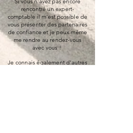
Si vous n'avez pas encore
rencontré un expert-
comptable il m'est possible de
vous présenter des partenaires
de confiance et je peux même
me rendre au rendez-vous
avec vous !
Je connais également d'autres
acteurs susceptibles de vous
aider dans votre dossier si
besoin, notamment dans les
aides à la création
d'entreprise.
Enfin, je suis en capacité
d'analyser les points forts et
les points à renforcer pour